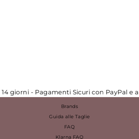
ZAINO "BC
FUSE BOX"
€150,00
4 giorni - Pagamenti Sicuri con PayPal e a R
Brands
Guida alle Taglie
FAQ
Klarna FAQ