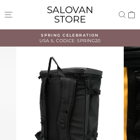
Vai
SALOVAN
direttamente
NAVIGAZIONE DEL SITO
CE
STORE
ai
contenuti
SPRING CELEBRATION
USA IL CODICE: SPRING20
Metti
in
pausa
presentazione