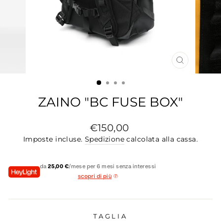
CHIUDI
(ESC)
ZAINO "BC FUSE BOX"
Prezzo
€150,00
di
Imposte incluse.
Spedizione
calcolata alla cassa.
listino
da
25,00 €
/mese per 6 mesi senza interessi
scopri di più
TAGLIA