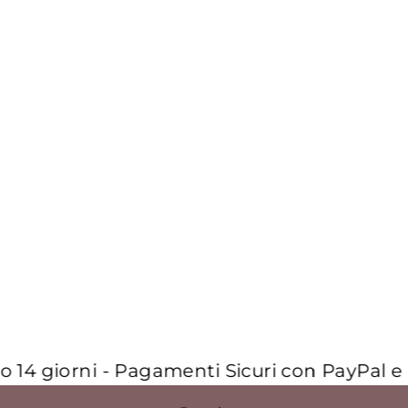
TOP T-
MADJUST A
MANICHE
LUNGHE
€115,00
14 giorni - Pagamenti Sicuri con PayPal e a 