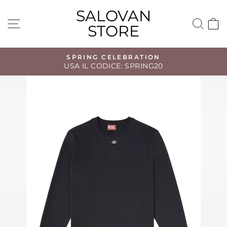
Vai
SALOVAN
direttamente
NAVIGAZIONE DEL SITO
CE
STORE
ai
contenuti
SPRING CELEBRATION
USA IL CODICE: SPRING20
Metti
in
pausa
presentazione