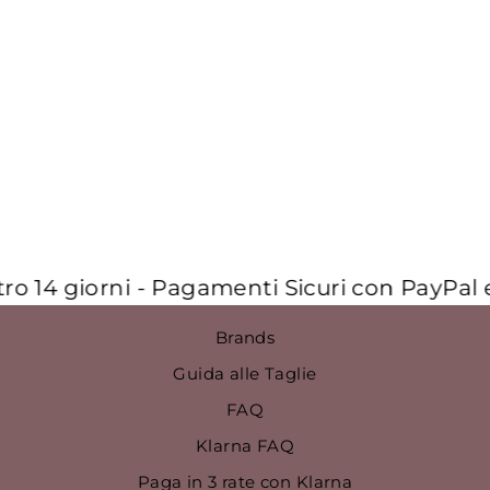
SANDALI
OPYUM IN
VERNICE CON
TACCO
DORATO
€1.300,00
 14 giorni - Pagamenti Sicuri con PayPal e a
Brands
Guida alle Taglie
FAQ
Klarna FAQ
Paga in 3 rate con Klarna