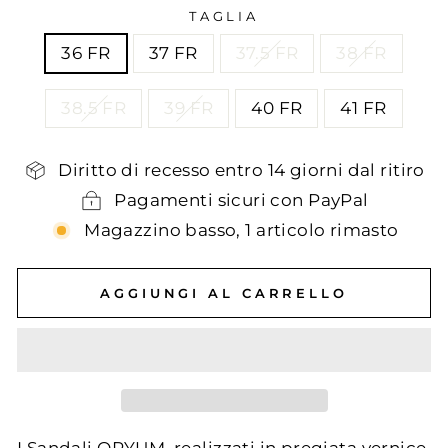
TAGLIA
36 FR
37 FR
37.5 FR
38 FR
38.5 FR
39 FR
40 FR
41 FR
Diritto di recesso entro 14 giorni dal ritiro
Pagamenti sicuri con PayPal
Magazzino basso, 1 articolo rimasto
AGGIUNGI AL CARRELLO
I Sandali OPYUM, realizzati in pregiata vernice