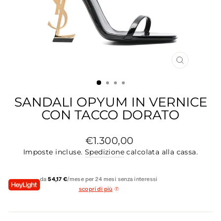
CHIUDI
(ESC)
SANDALI OPYUM IN VERNICE
CON TACCO DORATO
Prezzo
€1.300,00
di
Imposte incluse.
Spedizione
calcolata alla cassa.
listino
da
54,17 €
/mese per 24 mesi senza interessi
scopri di più