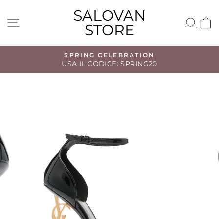
Vai
SALOVAN
direttamente
NAVIGAZIONE DEL SITO
CE
STORE
ai
contenuti
SPRING CELEBRATION
USA IL CODICE: SPRING20
Metti
in
pausa
presentazione