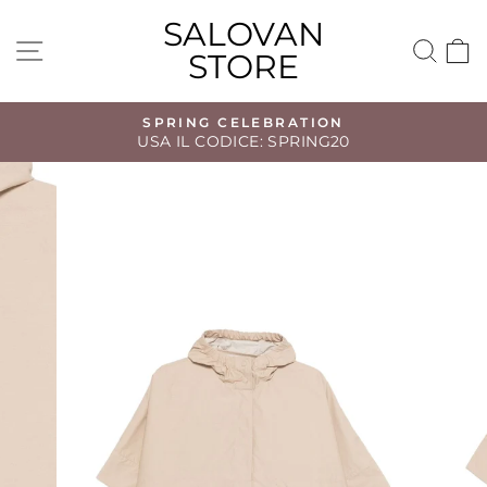
Vai
SALOVAN
direttamente
NAVIGAZIONE DEL SITO
CE
STORE
ai
contenuti
SPRING CELEBRATION
USA IL CODICE: SPRING20
Metti
in
pausa
presentazione