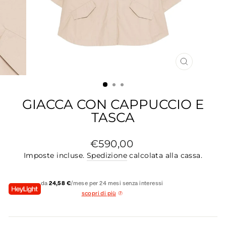
CHIUDI
(ESC)
GIACCA CON CAPPUCCIO E
TASCA
Prezzo
€590,00
di
Imposte incluse.
Spedizione
calcolata alla cassa.
listino
da
24,58 €
/mese per 24 mesi senza interessi
scopri di più