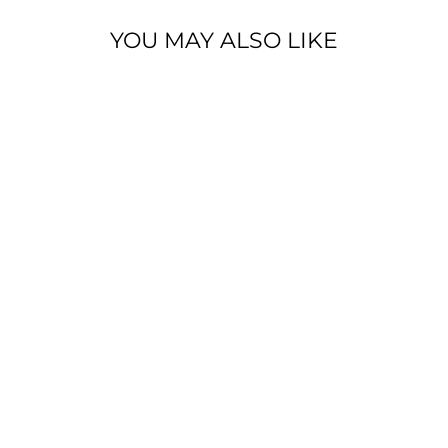
YOU MAY ALSO LIKE
GIACCA CON
CAPPUCCIO E
TASCA
€590,00