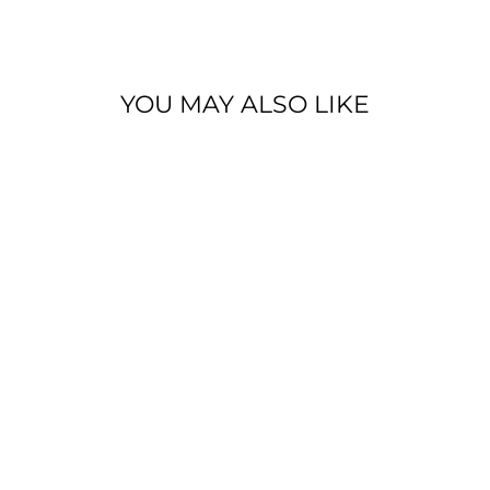
Facebook
YOU MAY ALSO LIKE
FENDI T-SHIRT
CON LOGO
€590,00