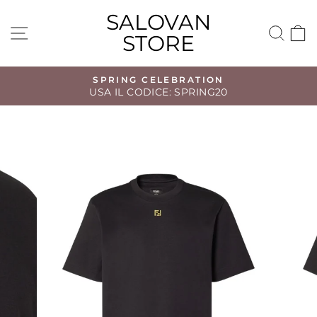
Vai
SALOVAN
direttamente
NAVIGAZIONE DEL SITO
CE
STORE
ai
contenuti
SPRING CELEBRATION
USA IL CODICE: SPRING20
Metti
in
pausa
presentazione