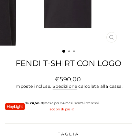
CHIUDI
(ESC)
FENDI T-SHIRT CON LOGO
Prezzo
€590,00
di
Imposte incluse.
Spedizione
calcolata alla cassa.
listino
da
24,58 €
/mese per 24 mesi senza interessi
scopri di più
TAGLIA