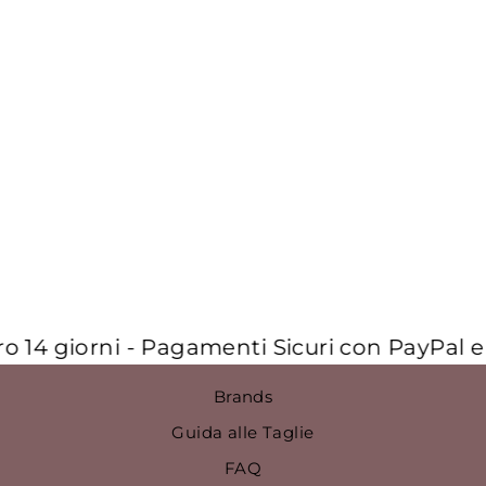
CAMICIA CON
BOTTONI
€620,00
 14 giorni - Pagamenti Sicuri con PayPal e a
Brands
Guida alle Taglie
FAQ