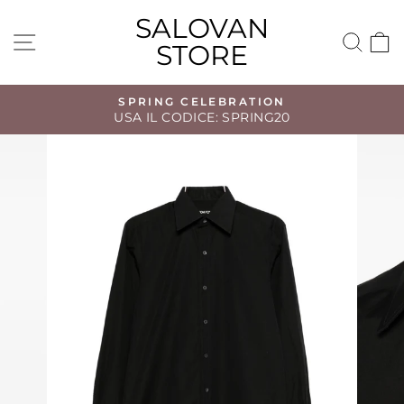
Vai
SALOVAN
direttamente
NAVIGAZIONE DEL SITO
CE
STORE
ai
contenuti
SPRING CELEBRATION
USA IL CODICE: SPRING20
Metti
in
pausa
presentazione