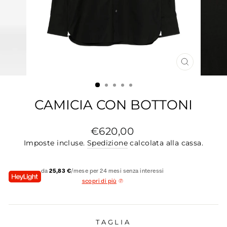
CHIUDI
(ESC)
CAMICIA CON BOTTONI
Prezzo
€620,00
di
Imposte incluse.
Spedizione
calcolata alla cassa.
listino
da
25,83 €
/mese per 24 mesi senza interessi
scopri di più
TAGLIA