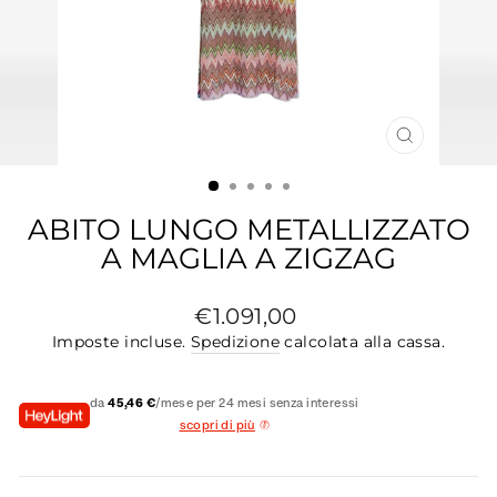
CHIUDI
(ESC)
ABITO LUNGO METALLIZZATO
A MAGLIA A ZIGZAG
Prezzo
€1.091,00
di
Imposte incluse.
Spedizione
calcolata alla cassa.
listino
da
45,46 €
/mese per 24 mesi senza interessi
scopri di più