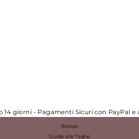
ABITO LUNGO
METALLIZZATO
A MAGLIA A
ZIGZAG
€1.091,00
14 giorni - Pagamenti Sicuri con PayPal e a 
Brands
Guida alle Taglie