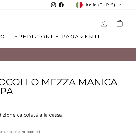
VALUTA
Instagram
Facebook
Italia (EUR €)
ACCEDI
CA
MO
SPEDIZIONI E PAGAMENTI
ROCOLLO MEZZA MANICA
MPA
izione
calcolata alla cassa.
r 6 mesi senza interessi