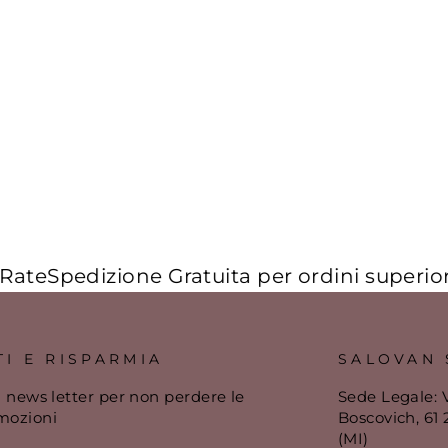
edizione Gratuita per ordini superiori a 149
TI E RISPARMIA
SALOVAN 
lla news letter per non perdere le
Sede Legale: 
mozioni
Boscovich, 61
(MI)