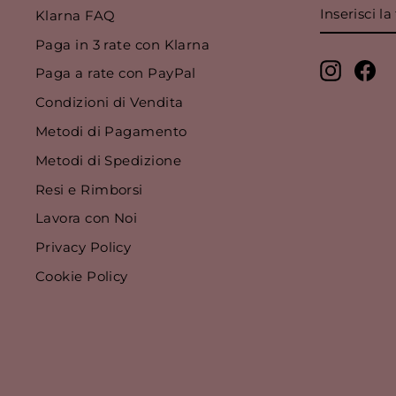
INSERISC
ISCRIVIT
Klarna FAQ
LA
TUA
Paga in 3 rate con Klarna
EMAIL
Instagr
Fa
Paga a rate con PayPal
Condizioni di Vendita
Metodi di Pagamento
Metodi di Spedizione
Resi e Rimborsi
Lavora con Noi
Privacy Policy
Cookie Policy