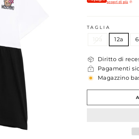
scopri di più
TAGLIA
10a
12a
6
Diritto di rece
Pagamenti sic
Magazzino bass