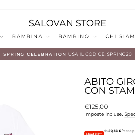
SALOVAN STORE
BAMBINA
BAMBINO
CHI SIA
USA IL CODICE: SPRING20
SPRING CELEBRATION
Metti
in
pausa
ABITO GI
presentazione
CON STA
Prezzo
€125,00
di
Imposte incluse.
Sped
listino
da
20,83 €
/mese pe