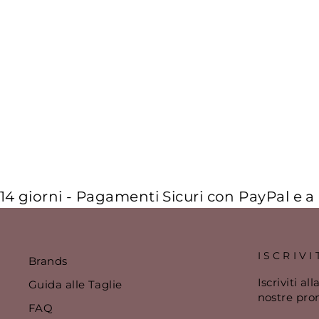
ABITO GIROCOLLO MEZZA
MANICA CON STAMPA
€125,00
rni - Pagamenti Sicuri con PayPal e a Rate
Sp
ISCRIVI
Brands
Iscriviti a
Guida alle Taglie
nostre pro
FAQ