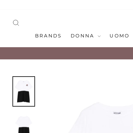
Vai
direttamente
ai
CERCA
contenuti
BRANDS
DONNA
UOMO