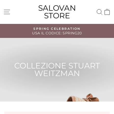
Vai
SALOVAN
direttamente
NAVIGAZIONE DEL SITO
CE
STORE
ai
contenuti
SPRING CELEBRATION
USA IL CODICE: SPRING20
Metti
in
pausa
presentazione
COLLEZIONE STUART
WEITZMAN