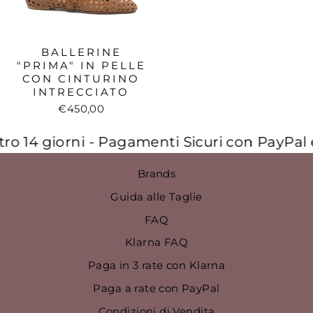
BALLERINE
"PRIMA" IN PELLE
CON CINTURINO
INTRECCIATO
€450,00
o 14 giorni - Pagamenti Sicuri con PayPal e 
Brands
Guida alle Taglie
FAQ
Klarna FAQ
Paga in 3 rate con Klarna
Paga a rate con PayPal
Condizioni di Vendita