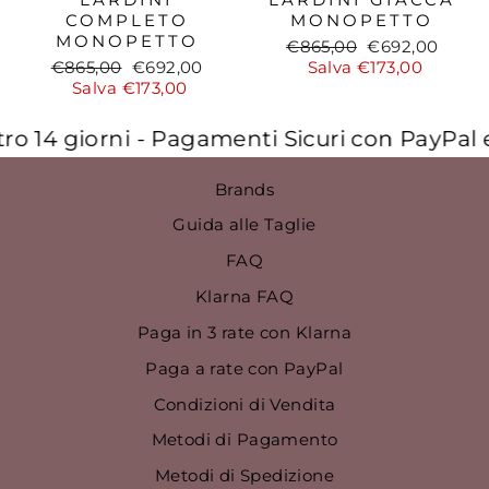
COMPLETO
MONOPETTO
MONOPETTO
Prezzo
Prezzo
€865,00
€692,00
Prezzo
Prezzo
di
scontato
€865,00
€692,00
Salva €173,00
di
scontato
listino
Salva €173,00
listino
 14 giorni - Pagamenti Sicuri con PayPal e a
Brands
Guida alle Taglie
FAQ
Klarna FAQ
Paga in 3 rate con Klarna
Paga a rate con PayPal
Condizioni di Vendita
Metodi di Pagamento
Metodi di Spedizione