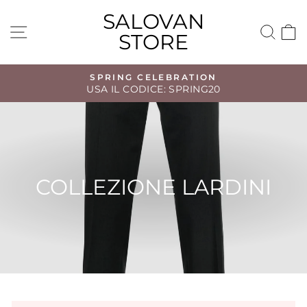
Vai
SALOVAN
direttamente
NAVIGAZIONE DEL SITO
CE
STORE
ai
contenuti
SPRING CELEBRATION
USA IL CODICE: SPRING20
Metti
in
pausa
presentazione
COLLEZIONE LARDINI