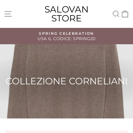
Vai
SALOVAN
direttamente
NAVIGAZIONE DEL SITO
CE
STORE
ai
contenuti
SPRING CELEBRATION
USA IL CODICE: SPRING20
Metti
in
pausa
presentazione
COLLEZIONE CORNELIANI